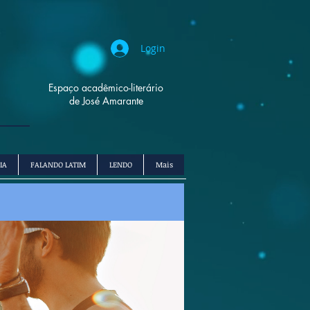
Login
Espaço
acadêmico
-
literário
de José Amarante
IA
FALANDO LATIM
LENDO
Mais