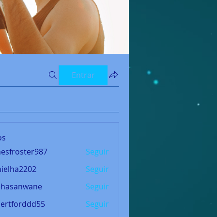
Entrar
os
esfroster987
Seguir
oster987
ielha2202
Seguir
a2202
ehasanwane
Seguir
anwane
ertforddd55
Seguir
orddd55