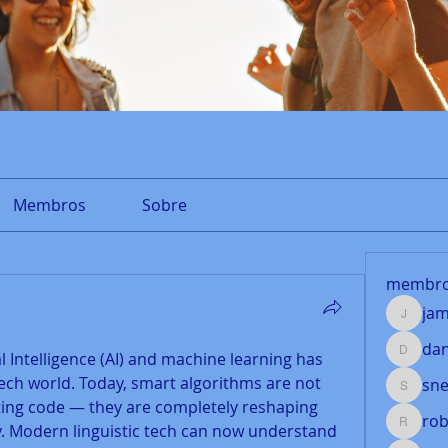
Membros
Sobre
membr
jam
jamesfr
dan
al Intelligence (AI) and machine learning has 
danielh
ch world. Today, smart algorithms are not 
sn
snehas
ting code — they are completely reshaping 
rob
 Modern linguistic tech can now understand 
robertf