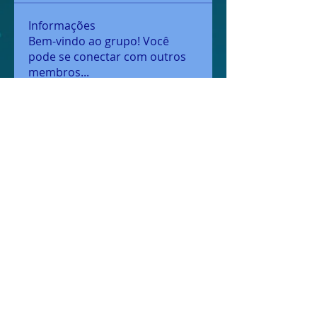
Informações
Bem-vindo ao grupo! Você
pode se conectar com outros
membros
...
Leia Mais
membros
jamesfroster987
Seguir
jamesfroster987
danielha2202
Seguir
danielha2202
snehasanwane
Seguir
snehasanwane
robertforddd55
Seguir
robertforddd55
freyakawaki
Seguir
freyakawaki
Ver todos os membros (12)