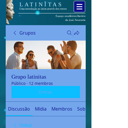
LATINĬTAS
Uma introdução ao latim através dos textos
Espaço
acadêmico
-
literário
de José Amarante
Grupos
Grupo latinitas
Público
·
12 membros
Entrar
Discussão
Mídia
Membros
Sobre
Voltar