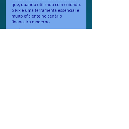
que, quando utilizado com cuidado, 
o Pix é uma ferramenta essencial e 
muito eficiente no cenário 
financeiro moderno.
Bearbeitet
Gefällt mir
Antworten
Informações
Bem-vindo ao grupo! Você
pode se conectar com outros
membros
...
Leia Mais
membros
jamesfroster987
Seguir
jamesfroster987
danielha2202
Seguir
danielha2202