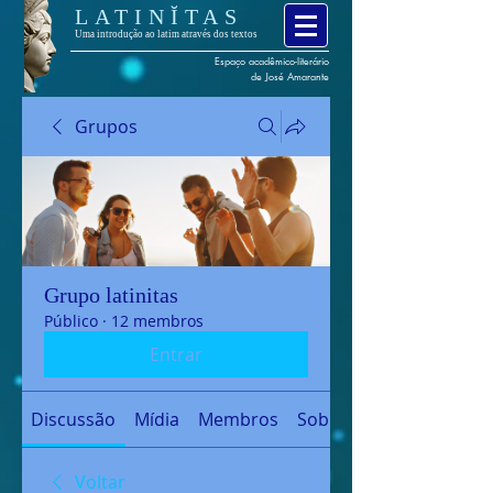
LATINĬTAS
Uma introdução ao latim através dos textos
Espaço
acadêmico
-
literário
de José Amarante
Grupos
Grupo latinitas
Público
·
12 membros
Entrar
Discussão
Mídia
Membros
Sobre
Voltar