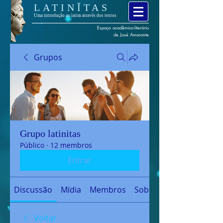
LATINĬTAS
Uma introdução ao latim através dos textos
Espaço
acadêmico
-
literário
de José Amarante
Grupos
Grupo latinitas
Público
·
12 membros
Entrar
Discussão
Mídia
Membros
Sobre
Voltar