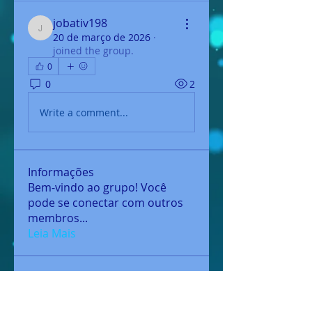
jobativ198
jobativ198
20 de março de 2026
·
joined the group.
0
0
2
Write a comment...
Informações
Bem-vindo ao grupo! Você
pode se conectar com outros
membros
...
Leia Mais
membros
jamesfroster987
Seguir
jamesfroster987