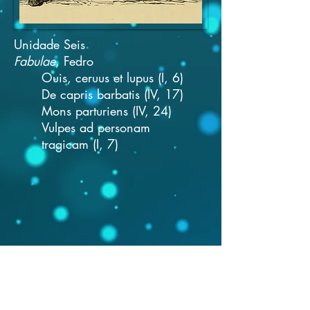
Unidade Seis
Fabulae
, Fedro
Ouis, ceruus et lupus (I, 6)
De capris barbatis (IV, 17)
Mons parturiens (IV, 24)
Vulpes ad personam
tragicam (I, 7)
Apresentações com respostas aos
exercícios
e propostas de traduções mediadoras