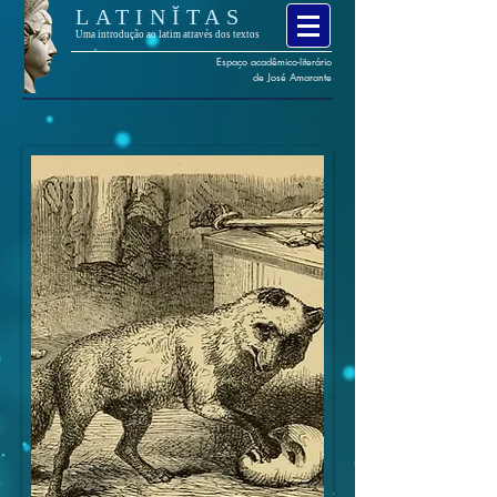
LATINĬTAS
Uma introdução ao latim através dos textos
Espaço
acadêmico
-
literário
de José Amarante