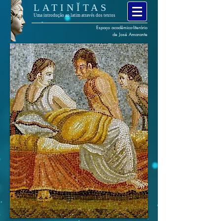
LATINĬTAS
Uma introdução ao latim através dos textos
Espaço
acadêmico
-
literário
de José Amarante