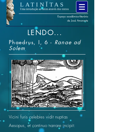
LATINĬTAS
Uma introdução ao latim através dos textos
Espaço
acadêmico
-
literário
de José Amarante
LENDO...
Phaedrus, I, 6 -
Ranae ad
Solem
Vicini furis celebres vidit nuptias
Aesopus, et continuo narrare incipit: