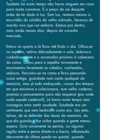
Também há muito tempo não havia ninguém em casa
para muita conversa. É o preço de um desquite
antes de ter dado à luz. Sem luz, restava mesmo a
escuridão da solidão do velho sobrado, herança de
marido vivo que vai embora. Estava pra dentro,
mais ainda nesses dias, depois da consulta
marcada.
Entrou no quarto e lá ficou até findo o dia. Olhou-se
no espelho, retirou delicadamente o xale, dobrou-o
cuidadosamente e o acomodou próximo à cabeceira
da cama. Olhou para o espelho novamente e
movimentou levemente os cabelos, cacheados,
sedosos. Recostou-se na cama e ficou pensando
coisa antiga, guardada num canto qualquer da
memória, mas já tudo embaçado, coisas dos tempos
em que ensinava e colecionava, num velho caderno,
poemas e pensamentos para não esquecer (por onde
anda aquele caderno?). Já havia muito tempo nem
conseguia mais sentir saudade. Saudade era um
sentimento que nem lembrava como era. Seu jeito,
talvez, de se defender das dores da memória, do
que ela guarda e faz voltar quando a gente menos
espera. Doía novamente as pernas, ou alguma
região entre a perna direita e a bacia, inflamação
decorrente da última queda no quintal, quando