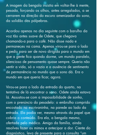
A imagem da bengala insistia em voltar-lhe à mente,
pesada, forçando os olhos, antes arregalados, a se
cerrarem na direção do escuro amenizador do sono,
da solidão das pálpebras.
Acordou apenas no dia seguinte com o barulho da
voz tão antes suave de Odete, que chegava
chamando-a para o café. Não disse nada e
permaneceu na cama. Apenas virou-se para o lado
e pediu para ser de novo dirigida para o mundo em
que a gente fica quando dorme, um mundo paralelo,
silencioso de pensamento quase sempre. Queria não
sentir a vida, só o vazio e a ausência de sentimento
de permanência no mundo que o sono dá. Era o
mundo em que queria ficar, agora.
Virou-se para o lado da entrada do quarto, na
tentativa de lá encontrar o sono. Odete ainda estava
lá. Assustou-se com a impossibilidade de sonho,
com o prenúncio do pesadelo: o embrulho comprido
encostado na escrivaninha, na parede ao lado da
entrada. Ela podia ver, mesmo através do papel que
cobria o conteúdo. Era ela, a bengala mesmo,
ofertada pelo médico. Amigo da família, ainda
resolveu fazer os mimos e antecipar a dor. Ciente do
diagnóstico, leva de presente para a consulta “um