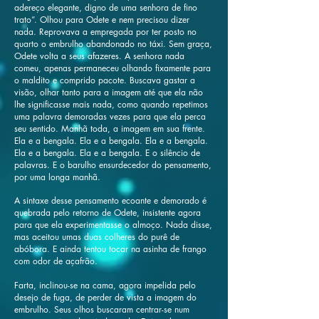
adereço elegante, digno de uma senhora de fino
trato”. Olhou para Odete e nem precisou dizer
nada. Reprovava a empregada por ter posto no
quarto o embrulho abandonado no táxi. Sem graça,
Odete volta a seus afazeres. A senhora nada
comeu, apenas permaneceu olhando fixamente para
o maldito e comprido pacote. Buscava gastar a
visão, olhar tanto para a imagem até que ela não
lhe significasse mais nada, como quando repetimos
uma palavra demoradas vezes para que ela perca
seu sentido. Manhã toda, a imagem em sua frente.
Ela e a bengala. Ela e a bengala. Ela e a bengala.
Ela e a bengala. Ela e a bengala. E o silêncio de
palavras. E o barulho ensurdecedor do pensamento,
por uma longa manhã.
A sintaxe desse pensamento ecoante e demorado é
quebrada pelo retorno de Odete, insistente agora
para que ela experimentasse o almoço. Nada disse,
mas aceitou umas duas colheres do purê de
abóbora. E ainda tentou tocar na asinha de frango
com odor de açafrão.
Farta, inclinou-se na cama, agora impelida pelo
desejo de fuga, de perder de vista a imagem do
embrulho. Seus olhos buscaram centrar-se num