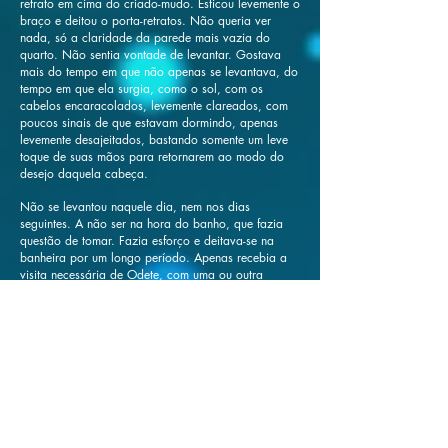
retrato em cima do criado-mudo. Esticou levemente o
braço e deitou o porta-retratos. Não queria ver
nada, só a claridade da parede mais vazia do
quarto. Não sentia vontade de levantar. Gostava
mais do tempo em que não apenas se levantava, do
tempo em que ela surgia, como o sol, com os
cabelos encaracolados, levemente clareados, com
poucos sinais de que estavam dormindo, apenas
levemente desajeitados, bastando somente um leve
toque de suas mãos para retornarem ao modo do
desejo daquela cabeça.
Não se levantou naquele dia, nem nos dias
seguintes. A não ser na hora do banho, que fazia
questão de tomar. Fazia esforço e deitava-se na
banheira por um longo período. Apenas recebia a
visita necessária de Odete, com uma ou outra
tentativa de delicadeza e a dose vital de água e
alimento, além de fazer repousar sobre a
escrivaninha uma nova peça íntima e mais uma
camisola para as próximas trocas.
Um dia acordou em agonia, sufocada em si mesma,
como se estivesse sendo estrangulada por mãos
invisíveis, duras. Respirava fundo na tentativa de
buscar ar e de amenizar o suor que lhe escorria
pela face e por todo o corpo. Levantou-se agora