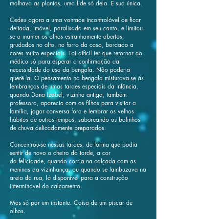
molhava as plantas, uma lide só dela. E sua única.
Cedeu agora a uma vontade incontrolável de ficar
deitada, imóvel, paralisada em seu canto, e limitou-
se a manter os olhos estranhamente abertos,
grudados no alto, no forro da casa, bordado a
cores muito especiais. Foi difícil ter que retornar ao
médico só para esperar a confirmação da
necessidade do uso da bengala. Não poderia
querê-la. O pensamento na bengala misturava-se às
lembranças de umas tardes especiais da infância,
quando Dona Izabel, vizinha antiga, também
professora, aparecia com os filhos para visitar a
família, jogar conversa fora e lembrar os velhos
hábitos de outros tempos, saboreando os bolinhos
de chuva delicadamente preparados.
Concentrou-se nessas tardes, de forma que podia
sentir de novo o cheiro da tarde, a cor
da felicidade, quando corria na calçada com as
meninas da vizinhança, ou quando se lambuzava na
areia da rua, lá disponível para a construção
interminável do calçamento.
Mas só por um instante. Coisa de um piscar de
olhos.