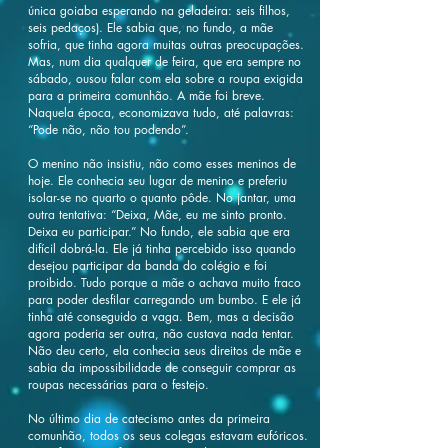
única goiaba esperando na geladeira: seis filhos,
seis pedaços). Ele sabia que, no fundo, a mãe
sofria, que tinha agora muitas outras preocupações.
Mas, num dia qualquer de feira, que era sempre no
sábado, ousou falar com ela sobre a roupa exigida
para a primeira comunhão. A mãe foi breve.
Naquela época, economizava tudo, até palavras:
“Pode não, não tou podendo”.
O menino não insistiu, não como esses meninos de
hoje. Ele conhecia seu lugar de menino e preferiu
isolar-se no quarto o quanto pôde. No jantar, uma
outra tentativa: “Deixa, Mãe, eu me sinto pronto.
Deixa eu participar.” No fundo, ele sabia que era
difícil dobrá-la. Ele já tinha percebido isso quando
desejou participar da banda do colégio e foi
proibido. Tudo porque a mãe o achava muito fraco
para poder desfilar carregando um bumbo. E ele já
tinha até conseguido a vaga. Bem, mas a decisão
agora poderia ser outra, não custava nada tentar.
Não deu certo, ela conhecia seus direitos de mãe e
sabia da impossibilidade de conseguir comprar as
roupas necessárias para o festejo.
No último dia de catecismo antes da primeira
comunhão, todos os seus colegas estavam eufóricos.