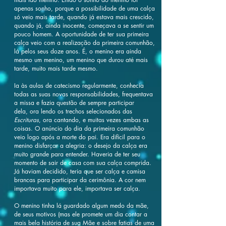
apenas sonho, porque a possibilidade de uma calça
só veio mais tarde, quando já estava mais crescido,
quando já, ainda inocente, começava a se sentir um
pouco homem. A oportunidade de ter sua primeira
calça veio com a realização da primeira comunhão,
lá pelos seus doze anos. É, o menino era ainda
mesmo um menino, um menino que durou até mais
tarde, muito mais tarde mesmo.
Ia às aulas de catecismo regularmente, conhecia
todas as suas novas responsabilidades, frequentava
a missa e fazia questão de sempre participar
dela, ora lendo os trechos selecionados das
Escrituras
, ora cantando, e muitas vezes ambas as
coisas. O anúncio do dia da primeira comunhão
veio logo após a morte do pai. Era difícil para o
menino disfarçar a alegria: o desejo da calça era
muito grande para entender. Haveria de ter seu
momento de sair de casa com sua calça comprida.
Já haviam decidido, teria que ser calça e camisa
brancas para participar da cerimônia. A cor nem
importava muito para ele, importava ser calça.
O menino tinha lá guardado algum medo da mãe,
de seus motivos (mas ele promete um dia contar a
mais bela história de sua Mãe e sobre fatias de uma