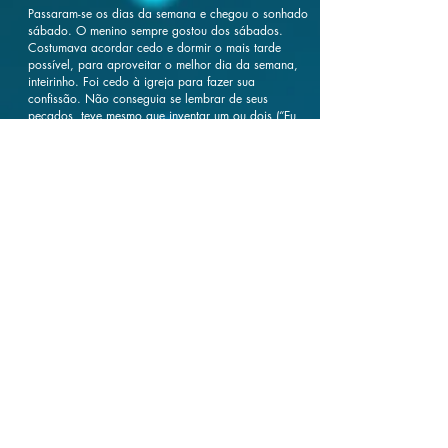
Passaram-se os dias da semana e chegou o sonhado
sábado. O menino sempre gostou dos sábados.
Costumava acordar cedo e dormir o mais tarde
possível, para aproveitar o melhor dia da semana,
inteirinho. Foi cedo à igreja para fazer sua
confissão. Não conseguia se lembrar de seus
pecados, teve mesmo que inventar um ou dois (“Eu
briguei com meu irmão”, “xinguei minha Mãe
escondido”). Criativo, não inventou mais para evitar
penitência comprida. Mais tarde, já próximo à hora
da missa, tomou seu banho, vestiu uma roupa
qualquer e se dirigiu à igreja. Lá estava a fila já
formada para a grande entrada. Era tudo tão alvo.
Os meninos, com terços, catecismos e uma vela
decorada à mão, ensaiavam a primeira canção:
“Vem ó senhor, vem trazer o vinho e o pão aqui
neste altar. Vem às crianças mostrar Jesus Salvador
por amor se entregar”. Era bonito, uma grande fila
branca, vestidos bordados, cheios de arremates e
fitas, abundantes de babados, e calças, muitas
calças, brancas. Brancas. Calças. O menino sentiu
um desejo enorme de estar ali, com o traje exigido,
com terço e catecismo, com pai e com mãe. Não,
não era mais possível, faltava o pai, faltava a
calça. Olhou de longe por algum tempo e voltou
para casa (vai, coragem, luta, Menino!).