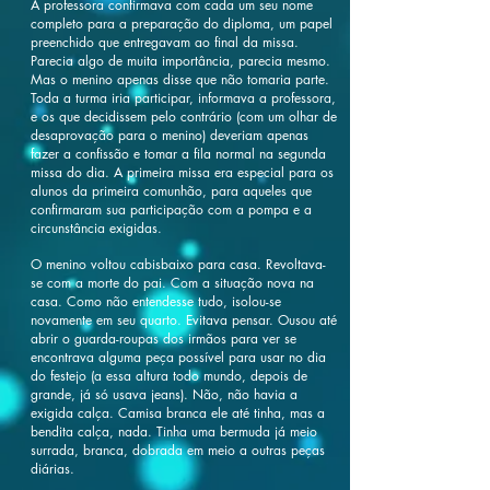
A professora confirmava com cada um seu nome
completo para a preparação do diploma, um papel
preenchido que entregavam ao final da missa.
Parecia algo de muita importância, parecia mesmo.
Mas o menino apenas disse que não tomaria parte.
Toda a turma iria participar, informava a professora,
e os que decidissem pelo contrário (com um olhar de
desaprovação para o menino) deveriam apenas
fazer a confissão e tomar a fila normal na segunda
missa do dia. A primeira missa era especial para os
alunos da primeira comunhão, para aqueles que
confirmaram sua participação com a pompa e a
circunstância exigidas.
O menino voltou cabisbaixo para casa. Revoltava-
se com a morte do pai. Com a situação nova na
casa. Como não entendesse tudo, isolou-se
novamente em seu quarto. Evitava pensar. Ousou até
abrir o guarda-roupas dos irmãos para ver se
encontrava alguma peça possível para usar no dia
do festejo (a essa altura todo mundo, depois de
grande, já só usava jeans). Não, não havia a
exigida calça. Camisa branca ele até tinha, mas a
bendita calça, nada. Tinha uma bermuda já meio
surrada, branca, dobrada em meio a outras peças
diárias.