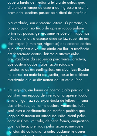
cabe a tarefa de mediar a leitura de outros que,
dilatando o tempo de espera do ingresso à escrita
premiada, aceitam passar pelo ritual do prefácio.
Na verdade, sou a terceira leitora. O primeiro, o
próprio autor, no texto de apresentação palavra
primeira, pouca, generosamente põe um mapa nas
mãos do leitor: o espaço onde se faz saber de um
dos traços (a meu ver, vigoroso) dos catorze contos
que compõem o volume ainda em flor: a tendência
em fazerem-se cantos, lirismo a atravessá-los,
arrastando-os da sequência puramente narrativa,
que costura dados, fatos, acontecidos, e
transforma-os em sentimentos, em cicatrizes fixadas
na carne, na matéria da escrita, nesse instantâneo
eternizado que se diz marca de um estilo lírico.
Em seguida, em forma de poema (Bala perdida), a
construir um espaço de intervalo na apresentação,
uma amiga traz sua experiência de leitora — uma
das primeiras, conforme declara Amarante. Não
será esta a confirmação da matéria poética que
logo se destacou na minha incursão inicial pelos
contos? Com um título, de certa forma, enigmático,
que nos leva, premidos pelos acontecimentos e
notícias do cotidiano, a antecipadamente querer