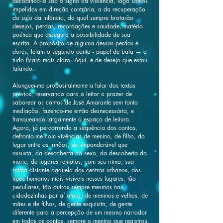
decodificá-lo sob o signo da violência, logo somos
impelidos em direção contrária, a da recuperação
do solo da infância, do qual sempre brotarão
desejos, perdas, recordações e saudade, matéria
poética que assegura a possibilidade de sua
escrita. A propósito de alguma dessas perdas e
dores, leiam o segundo conto - papel de bala — e
tudo ficará mais claro. Aqui, é de desejo que estou
falando.
Alonguei-me propositalmente a falar dos textos
prévios, reservando para o leitor o prazer de
saborear os contos de José Amarante sem tanta
mediação, fazendo-me então desnecessária, e
franqueando largamente o espaço de leitura.
Agora, já percorrendo a sequência dos contos,
defronto-me com vivências de menino, de filho, do
lugar entre os irmãos, do imponderável que
assusta, da descoberta do sexo, da descoberta da
morte, de lugares remotos, com seu ritmo, sua
rotina distante daquela dos centros urbanos, dos
tipos humanos mais visíveis nesses lugares, tão
peculiares, tão outros sempre mesmos nas
cidadezinhas por aí afora, de meninos e velhos, de
mães e de filhos, de gente esquisita, de gente
diferente para a percepção de um mesmo narrador
em todos os contos, sempre o menino que registrou,